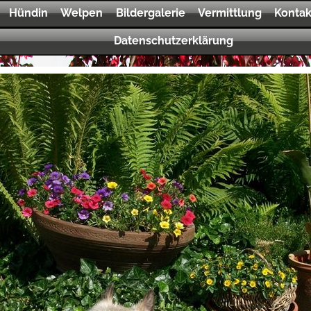
Hündin
Welpen
Bildergalerie
Vermittlung
Konta
Datenschutzerklärung