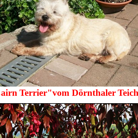
airn Terrier"vom Dörnthaler Teic